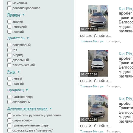
механика
роботизированная
Kia Rio,
пробег
Привод
Тринити
задний
Белгор
модель
передний
07.07.2026
различн
полный
ценам. Успейте...
Двигатель
Тринити Моторс
Белгород
бензиновый
газ
Kia Rio,
гибрид
пробег
дизельный
Тринити
электрический
Белгор
модель
Руль
07.07.2026
различн
левый
ценам. Успейте...
правый
Тринити Моторс
Белгород
Продавец
частное лицо
Kia Rio,
автосалоны
пробег
Тринити
Дополнительные опции
Белгор
усилитель рулевого управления
модель
07.07.2026
фары ксенон
различн
противотуманные фары
ценам. Успейте...
окраска кузова "металлик"
Тринити Моторс
Белгород