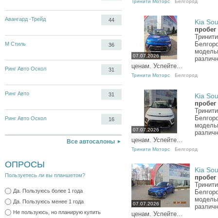
Тринити Моторс
Белгород
Авангард -Трейд
44
Kia Sou
пробег
Тринити
Белгор
М Стиль
36
модель
07.07.2026
различн
ценам. Успейте...
Ринг Авто Оскол
31
Тринити Моторс
Белгород
Ринг Авто
31
Kia Sou
пробег
Тринити
Белгор
Ринг Авто Оскол
16
модель
07.07.2026
различн
ценам. Успейте...
Все автосалоны
Тринити Моторс
Белгород
ОПРОСЫ
Kia Sou
Пользуетесь ли вы планшетом?
пробег
Тринити
Да. Пользуюсь более 1 года
Белгор
модель
Да. Пользуюсь менее 1 года
07.07.2026
различн
Не пользуюсь, но планирую купить
ценам. Успейте...