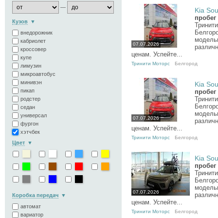
—
Kia Sou
пробег
Кузов
Тринити
Белгор
внедорожник
модель
кабриолет
07.07.2026
различн
кроссовер
ценам. Успейте...
купе
Тринити Моторс
Белгород
лимузин
микроавтобус
минивэн
Kia Sou
пикап
пробег
Тринити
родстер
Белгор
седан
модель
универсал
07.07.2026
различн
фургон
ценам. Успейте...
хэтчбек
Тринити Моторс
Белгород
Цвет
Kia Sou
пробег
Тринити
Белгор
модель
07.07.2026
различн
Коробка передач
ценам. Успейте...
автомат
Тринити Моторс
Белгород
вариатор