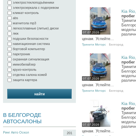
электростеклоподъёмники
электрозеркала с подогревом
Kia Rio,
климат-контроль
пробег
abs
Тринити
магнитола mp3
Белгор
легкосплавные (литые) диски
модель
07.07.2026
люк
различн
ценам. Успейте...
подушки безопасности
навигационная система
Тринити Моторс
Белгород
бортовой компьютер
парктроник
Kia Rio,
охранная сигнализация
пробег
иммобилайзер
Тринити
круиз-контроль
Белгор
отделка салона кожей
модель
07.07.2026
защита картера
различн
ценам. Успейте...
Тринити Моторс
Белгород
найти
Kia Rio,
пробег
Тринити
В БЕЛГОРОДЕ
Белгор
АВТОСАЛОНЫ
модель
07.07.2026
различн
ценам. Успейте...
Ринг Авто Оскол
201