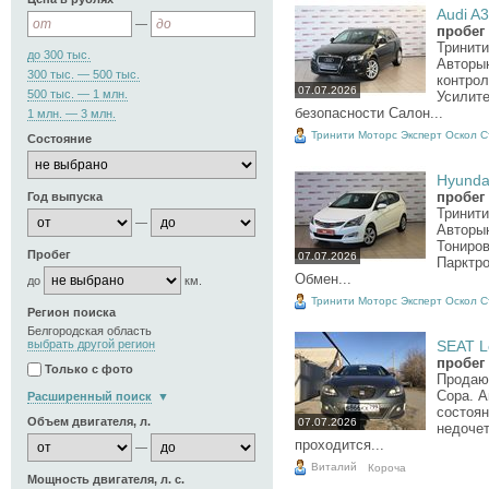
Audi A3
—
пробег 
Тринити
до 300 тыс.
Авторы
300 тыс. — 500 тыс.
контрол
07.07.2026
500 тыс. — 1 млн.
Усилит
безопасности Салон...
1 млн. — 3 млн.
Тринити Моторс Эксперт Оскол 
Состояние
Hyundai
пробег 
Год выпуска
Тринити
—
Авторы
Тониро
Пробег
07.07.2026
Парктро
Обмен...
до
км.
Тринити Моторс Эксперт Оскол 
Регион поиска
Белгородская область
выбрать другой регион
SEAT Le
пробег 
Только с фото
Продаю 
Copa. А
Расширенный поиск
состоя
Объем двигателя, л.
07.07.2026
недочет
проходится...
—
Виталий
Короча
Мощность двигателя, л. с.