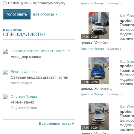
Не пользуюсь и не планирую покупку
Тринити Моторс
Белгород
все опросы
Kia Sou
пробег
Тринити
Белгор
В БЕЛГОРОДЕ
СПЕЦИАЛИСТЫ
модель
07.07.2026
различн
ценам. Успейте...
Тринити Моторс
Белгород
Тринити Моторс Эксперт Оскол Старый Оскол
менеджер салона
Kia Sou
пробег
Тринити
Виктор Фролов
Белгор
Сетевые продажи автозапчастей
модель
07.07.2026
Авто Маркет
различн
ценам. Успейте...
Тринити Моторс
Белгород
Спутник Медиа
PR-менеджер
Kia Cee
Спутник Медиа
пробег
Тринити
Белгор
Все специалисты
модель
07.07.2026
различн
ценам. Успейте...