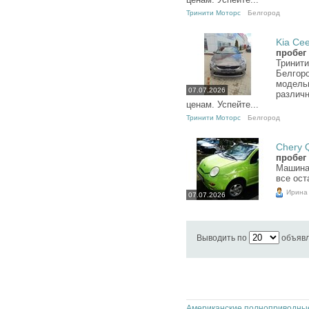
Тринити Моторс
Белгород
Kia Cee
пробег
Тринити
Белгор
модель
07.07.2026
различн
ценам. Успейте...
Тринити Моторс
Белгород
Chery Q
пробег 
Машина 
все ост
Ирина
07.07.2026
Выводить по
объяв