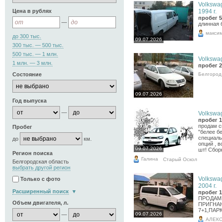
Volkswag
Цена в рублях
1994 г.
пробег 5
—
длинная 
макси
до 300 тыс.
09.07.2026
300 тыс. — 500 тыс.
500 тыс. — 1 млн.
Volkswag
1 млн. — 3 млн.
пробег 2
Белгород
Состояние
09.07.2026
Год выпуска
—
Volkswag
пробег 1
продам с
Пробег
"белее б
специаль
до
км.
опций , 
09.07.2026
шт! Сбор
Регион поиска
Галина
Старый Оскол
Белгородская область
выбрать другой регион
Volkswag
Только с фото
2004 г.
Расширенный поиск
пробег 1
ПРОДАМ
Объем двигателя, л.
ПРИГНА
7+1,ПАР
09.07.2026
—
АЛЕК