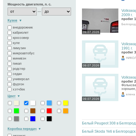
Мощность двигателя, л. с.
Volkswag
—
2009 г.
пробег 1
Кузов
Белгород
внедорожник
09.07.2026
кабриолет
кроссовер
купе
Volkswag
лимузин
1991 г.
пробег 3
микроавтобус
НИКО
минивэн
пикап
09.07.2026
родстер
седан
Volkswag
универсал
пробег 2
фургон
Фольксва
хорошее,
хэтчбек
елена
Цвет
09.07.2026
Бел
Коробка передач
Белый 
автомат