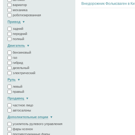
Вне
вариатор
механика
роботизированная
Привод
задний
передний
полный
Двигатель
бензиновый
газ
гибрид
дизельный
электрический
Руль
левый
правый
Продавец
частное лицо
автосалоны
Дополнительные опции
усилитель рулевого управления
фары ксенон
противотуманные фары