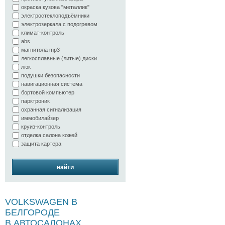
окраска кузова "металлик"
электростеклоподъёмники
электрозеркала с подогревом
климат-контроль
abs
магнитола mp3
легкосплавные (литые) диски
люк
подушки безопасности
навигационная система
бортовой компьютер
парктроник
охранная сигнализация
иммобилайзер
круиз-контроль
отделка салона кожей
защита картера
найти
VOLKSWAGEN В
БЕЛГОРОДЕ
В АВТОСАЛОНАХ