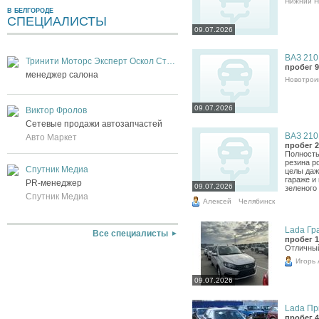
Нижний Н
В БЕЛГОРОДЕ
СПЕЦИАЛИСТЫ
09.07.2026
ВАЗ 2101
Тринити Моторс Эксперт Оскол Старый Оскол
пробег 9
менеджер салона
Новотрои
09.07.2026
Виктор Фролов
Сетевые продажи автозапчастей
ВАЗ 2101
Авто Маркет
пробег 2
Полность
резина р
Спутник Медиа
целы даж
гараже и
PR-менеджер
09.07.2026
зеленого 
Спутник Медиа
Алексей
Челябинск
Lada Гра
Все специалисты
пробег 1
Отличны
Игорь
09.07.2026
Lada При
пробег 4