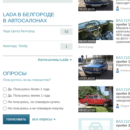
проходит
Алекс
09.07.2026
LADA В БЕЛГОРОДЕ
В АВТОСАЛОНАХ
ВАЗ 2101
пробег 1
Машина н
Лада Центр Белгород
капиталь
53
95% родн
на фото 
09.07.2026
хранение,
Авангард -Трейд
1
Волгоград
ВАЗ 2103
Автосалоны Lada
пробег 1
Раритетн
Алекс
ОПРОСЫ
09.07.2026
Пользуетесь ли вы планшетом?
Да. Пользуюсь более 1 года
ВАЗ 2103
пробег 6
Да. Пользуюсь менее 1 года
Автомоби
заводски
Не пользуюсь, но планирую купить
Лидия
Не пользуюсь и не планирую покупку
09.07.2026
все опросы
ВАЗ 2107
пробег 2