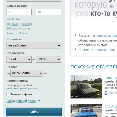
Цена в рублях
—
до 300 тыс.
300 тыс. — 500 тыс.
500 тыс. — 1 млн.
1 млн. — 3 млн.
Вы можете
оформить под
Состояние
объявление с таким авто
отправлено письмо;
Посмотрите автосалоны
Год выпуска
—
ПОХОЖИЕ ОБЪЯВЛ
Пробег
до
км.
Lada 210
Регион поиска
пробег 9
Продаю В
Белгородская область
состояни
выбрать другой регион
Никол
Только с фото
09.07.2026
Расширенный поиск
ВАЗ 2103
пробег 1
найти
Не перек
ремонтир