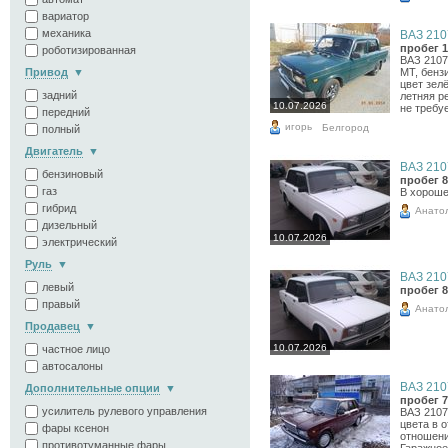
вариатор
механика
ВАЗ 2107
пробег 1
роботизированная
ВАЗ 2107,
Привод
МТ, бензи
цвет зел
задний
летняя р
10.07.2026
не требуе
передний
игорь
Белгород
полный
Двигатель
ВАЗ 2107
бензиновый
пробег 8
газ
В хороше
гибрид
Анато
дизельный
10.07.2026
электрический
Руль
ВАЗ 2107
левый
пробег 8
правый
Анато
Продавец
10.07.2026
частное лицо
автосалоны
ВАЗ 2107
Дополнительные опции
пробег 7
усилитель рулевого управления
ВАЗ 2107
цвета в 
фары ксенон
отношени
противотуманные фары