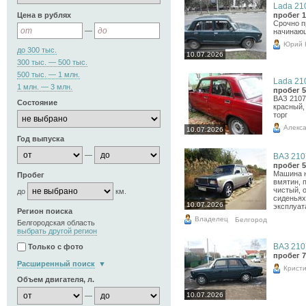
Lada 210
Цена в рублях
пробег 1
Срочно п
—
начинающ
Юрий 
до 300 тыс.
10.07.2026
300 тыс. — 500 тыс.
500 тыс. — 1 млн.
Lada 210
1 млн. — 3 млн.
пробег 5
ВАЗ 2107,
Состояние
красный,
торг
Алекс
10.07.2026
Год выпуска
—
ВАЗ 2107
пробег 5
Машина н
Пробег
вмятин, 
чистый, 
до
км.
сиденьях
10.07.2026
эксплуат
Регион поиска
Владелец
Белгород
Белгородская область
выбрать другой регион
ВАЗ 2107
Только с фото
пробег 7
Расширенный поиск
Крист
Объем двигателя, л.
10.07.2026
—