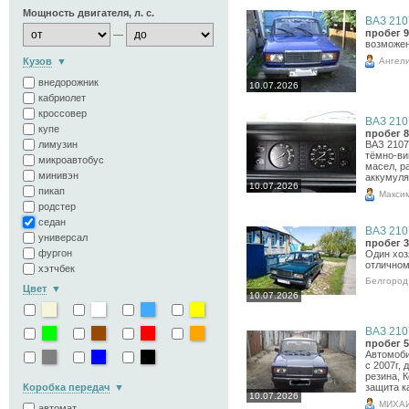
Мощность двигателя, л. с.
ВАЗ 2107
пробег 9
—
возможен
Ангел
Кузов
внедорожник
10.07.2026
кабриолет
кроссовер
ВАЗ 2107
купе
пробег 8
лимузин
ВАЗ 2107
тёмно-ви
микроавтобус
масел, р
минивэн
аккумуля
10.07.2026
пикап
Макси
родстер
седан
ВАЗ 2107
универсал
пробег 3
фургон
Один хоз
отличном
хэтчбек
Белгород
Цвет
10.07.2026
ВАЗ 2107
пробег 5
Автомоби
с 2007г, 
резина, 
Коробка передач
защита к
10.07.2026
МИХА
автомат