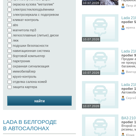
Гаражное
10.07.2026
окраска кузова "металлик"
Петр 
электростеклоподъёмники
электрозеркала с подогревом
Lada 210
климат-контроль
пробег 5
abs
ирина
магнитола mp3
легкосплавные (литые) диски
10.07.2026
люк
подушки безопасности
навигационная система
Lada 210
пробег 9
бортовой компьютер
Продам а
парктроник
не проку
охранная сигнализация
багажник
иммобилайзер
Викто
10.07.2026
круиз-контроль
отделка салона кожей
Lada 210
защита картера
пробег 1
Автомоби
Серге
найти
10.07.2026
ВАЗ 2107
LADA В БЕЛГОРОДЕ
пробег 1
Второй х
В АВТОСАЛОНАХ
резины, 
Юлия