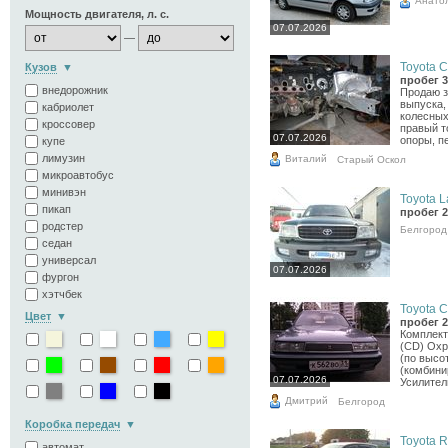
Анато
Мощность двигателя, л. с.
07.07.2026
—
Toyota Co
Кузов
пробег 3
внедорожник
Продаю з
выпуска,
кабриолет
колесных
кроссовер
правый т
07.07.2026
опоры, пе
купе
лимузин
Виталий
Старый Оскол
микроавтобус
минивэн
Toyota L
пикап
пробег 2
родстер
Белгород
седан
универсал
07.07.2026
фургон
хэтчбек
Toyota C
Цвет
пробег 2
Комплект
(CD) Охр
(по высот
(комбини
07.07.2026
Усилитель
Дмитрий
Белгород
Коробка передач
Toyota R
автомат