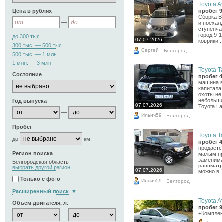
Toyota A
Цена в рублях
пробег 9
Сборка В
—
и поехал,
ступенча
город 9-1
до 300 тыс.
07.07.2026
коврики..
300 тыс. — 500 тыс.
Сергей
Белгород
500 тыс. — 1 млн.
1 млн. — 3 млн.
Toyota T
Состояние
пробег 4
машина в
капитала
охоты не
небольшо
Год выпуска
07.07.2026
Toyota La
—
Ильич59
Белгород
Пробег
Toyota T
до
км.
пробег 4
продаетс
Регион поиска
малым пр
заменима
Белгородская область
рассматр
выбрать другой регион
07.07.2026
можно в 1
Только с фото
Ильич59
Белгород
Расширенный поиск
Toyota A
Объем двигателя, л.
пробег 9
+Комплек
—