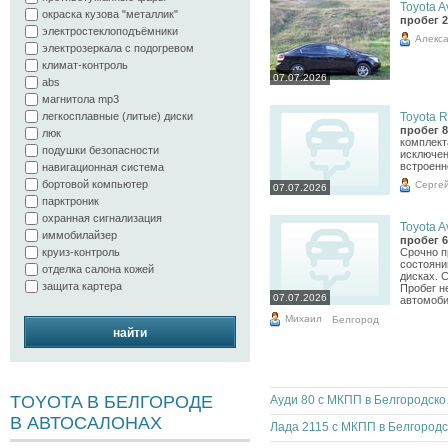
Toyota A
окраска кузова "металлик"
пробег 2
электростеклоподъёмники
Алекс
электрозеркала с подогревом
климат-контроль
07.07.2026
abs
магнитола mp3
легкосплавные (литые) диски
Toyota R
пробег 8
люк
комплект
подушки безопасности
исключен
встроенн
навигационная система
бортовой компьютер
Серге
07.07.2026
парктроник
охранная сигнализация
Toyota A
иммобилайзер
пробег 6
круиз-контроль
Срочно п
состояни
отделка салона кожей
дисках. 
защита картера
Пробег н
07.07.2026
автомоби
Михаил
Белгород
найти
TOYOTA В БЕЛГОРОДЕ
Ауди 8
В АВТОСАЛОНАХ