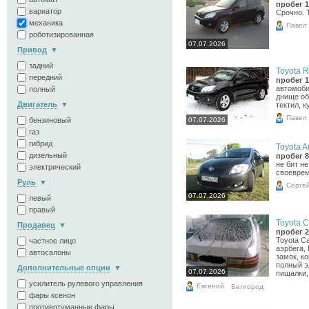
пробег 1
вариатор
Срочно. 
механика
Павел
роботизированная
07.07.2026
Привод
задний
Toyota R
передний
пробег 1
автомоби
полный
днище об
Двигатель
тектил, к
Павел
бензиновый
07.07.2026
газ
гибрид
Toyota Au
дизельный
пробег 8
не бит н
электрический
своевре
Руль
Серге
07.07.2026
левый
правый
Toyota C
Продавец
пробег 2
Toyota Ca
частное лицо
аэрбега, 
автосалоны
замок, к
полный э
Дополнительные опции
07.07.2026
пищалки, 
усилитель рулевого управления
Евгений
Белгород
фары ксенон
противотуманные фары