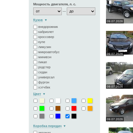
Мощность двигателя, л. с.
—
Кузов
09.07.2026
внедорожник
кабриолет
кроссовер
купе
лимузин
микроавтобус
09.07.2026
минивэн
пикап
родстер
седан
универсал
фургон
09.07.2026
хэтчбек
Цвет
09.07.2026
Коробка передач
автомат