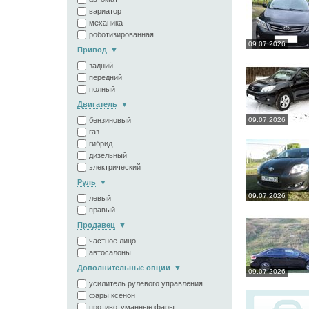
вариатор
механика
роботизированная
09.07.2026
Привод
задний
передний
полный
Двигатель
бензиновый
09.07.2026
газ
гибрид
дизельный
электрический
Руль
09.07.2026
левый
правый
Продавец
частное лицо
автосалоны
Дополнительные опции
09.07.2026
усилитель рулевого управления
фары ксенон
противотуманные фары