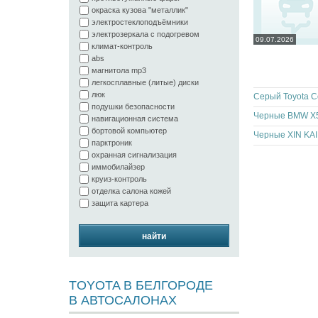
окраска кузова "металлик"
электростеклоподъёмники
электрозеркала с подогревом
09.07.2026
климат-контроль
abs
магнитола mp3
легкосплавные (литые) диски
люк
Серый Toyota Co
подушки безопасности
Черные BMW X5
навигационная система
бортовой компьютер
Черные XIN KAI
парктроник
охранная сигнализация
иммобилайзер
круиз-контроль
отделка салона кожей
защита картера
найти
TOYOTA В БЕЛГОРОДЕ
В АВТОСАЛОНАХ