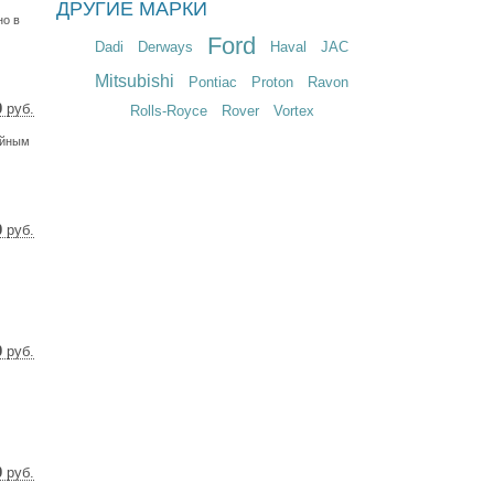
ДРУГИЕ МАРКИ
69 $
но в
6 €
Ford
Dadi
Derways
Haval
JAC
Mitsubishi
Pontiac
Proton
Ravon
0
руб.
Rolls-Royce
Rover
Vortex
91 $
ийным
6 €
0
руб.
8 $
3 €
0
руб.
02 $
31 €
0
руб.
 $