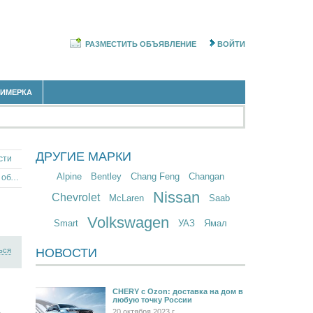
РАЗМЕСТИТЬ ОБЪЯВЛЕНИЕ
ВОЙТИ
РИМЕРКА
ДРУГИЕ МАРКИ
сти
Alpine
Bentley
Chang Feng
Changan
Внедорожник Тойота РАВ 4 в Белгородской области
Nissan
Chevrolet
McLaren
Saab
Volkswagen
Smart
УАЗ
Ямал
ься
НОВОСТИ
CHERY c Ozon: доставка на дом в
любую точку России
20 октября 2023 г.