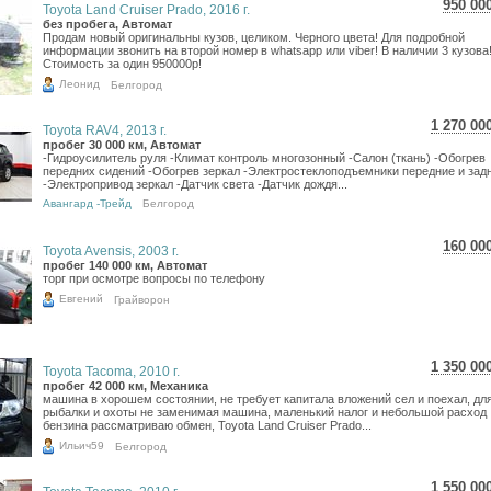
950 00
Toyota Land Cruiser Prado, 2016 г.
16 8
без пробега, Автомат
Продам новый оригинальны кузов, целиком. Черного цвета! Для подробной
13 8
информации звонить на второй номер в whatsapp или viber! В наличии 3 кузова
Стоимость за один 950000р!
Леонид
Белгород
1 270 00
Toyota RAV4, 2013 г.
22 582
пробег 30 000 км, Автомат
-Гидроусилитель руля -Климат контроль многозонный -Салон (ткань) -Обогрев
18 575
передних сидений -Обогрев зеркал -Электростеклоподъемники передние и зад
-Электропривод зеркал -Датчик света -Датчик дождя...
Авангард -Трейд
Белгород
160 00
Toyota Avensis, 2003 г.
2 84
пробег 140 000 км, Автомат
торг при осмотре вопросы по телефону
2 34
Евгений
Грайворон
1 350 00
Toyota Tacoma, 2010 г.
24 005
пробег 42 000 км, Механика
машина в хорошем состоянии, не требует капитала вложений сел и поехал, дл
19 746
рыбалки и охоты не заменимая машина, маленький налог и небольшой расход
бензина рассматриваю обмен, Toyota Land Cruiser Prado...
Ильич59
Белгород
1 550 00