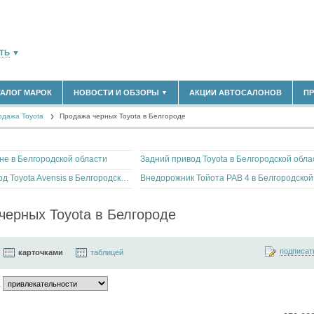
ТЬ
▼
ТАЛОГ МАРОК
НОВОСТИ И ОБЗОРЫ
АКЦИИ АВТОСАЛОНОВ
П
▼
180)
БЛАСТЬ
одажа Toyota
(14298)
Продажа черных Toyota в Белгороде
НОВОСТИ РЫНКА
ОБЗОРЫ НОВИНОК
(5619)
ЭКСПЕРТНОЕ МНЕНИЕ
)
ине в Белгородской области
Задний привод Toyota в Белгородской обла
МАТЕРИАЛЫ ПАРТНЕРОВ
ВЫСТАВКИ И АВТОСАЛОНЫ
Передний привод Toyota Avensis в Белгородской области
В
черных Toyota в Белгороде
подписат
карточками
таблицей
: