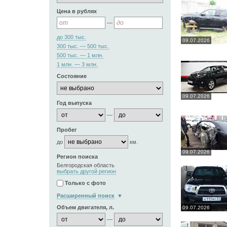
Цена в рублях
—
до 300 тыс.
09.07.2026
300 тыс. — 500 тыс.
500 тыс. — 1 млн.
1 млн. — 3 млн.
Состояние
09.07.2026
Год выпуска
—
Пробег
до
км.
09.07.2026
Регион поиска
Белгородская область
выбрать другой регион
Только с фото
Расширенный поиск
Объем двигателя, л.
09.07.2026
—