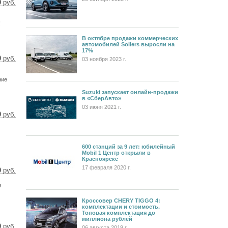
0
руб.
92 $
95 €
!
В октябре продажи коммерческих
автомобилей Sollers выросли на
17%
0
руб.
03 ноября 2023 г.
 $
 €
ние
Suzuki запускает онлайн-продажи
в «СберАвто»
03 июня 2021 г.
0
руб.
5 $
0 €
600 станций за 9 лет: юбилейный
Mobil 1 Центр открыли в
Красноярске
17 февраля 2020 г.
0
руб.
 $
я
 €
Кроссовер CHERY TIGGO 4:
комплектации и стоимость.
Топовая комплектация до
миллиона рублей
0
руб.
06 августа 2019 г.