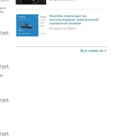
 $
ки и
 €
ен,
Hyundai переходит на
использование электронной
сервисной книжки
06 августа 2019 г.
0
руб.
7 $
8 €
Все новости
0
руб.
8 $
за
3 €
0
руб.
91 $
6 €
0
руб.