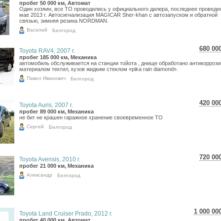
10 6
пробег 50 000 км, Автомат
Один хозяин, все ТО проводились у официального дилера, последнее проведе
8 77
мае 2013 г. Автосигнализация MAGICAR Sher-khan с автозапуском и обратной
связью, зимняя резина NORDMAN.
Василий
Белгород
680 00
Toyota RAV4, 2007 г.
12 0
пробег 185 000 км, Механика
автомобиль обслуживается на станции тойота , днище обработано антикорроз
9 94
материалом тектил, кузов жидким стеклом «pika rain diamond».
Павел Иванович
Белгород
420 00
Toyota Auris, 2007 г.
7 46
пробег 89 000 км, Механика
не бит не крашен гаражное хранение своевременное ТО
6 14
Сергей
Белгород
720 00
Toyota Avensis, 2010 г.
12 8
пробег 21 000 км, Механика
10 5
Александр
Белгород
1 000 00
Toyota Land Cruiser Prado, 2012 г.
17 781
пробег 40 000 км, Автомат