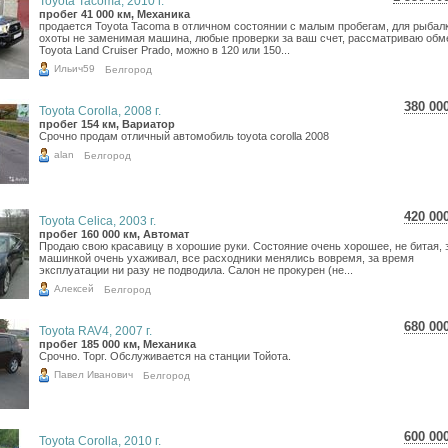
Toyota Tacoma, 2010 г.
27 561
пробег 41 000 км, Механика
продается Toyota Tacoma в отличном состоянии с малым пробегам, для рыбал
22 671
охоты не заменимая машина, любые проверки за ваш счет, рассматриваю обм
Toyota Land Cruiser Prado, можно в 120 или 150...
Ильич59
Белгород
380 00
Toyota Corolla, 2008 г.
6 75
пробег 154 км, Вариатор
Срочно продам отличный автомобиль toyota corolla 2008
5 55
alan
Белгород
420 00
Toyota Celica, 2003 г.
7 46
пробег 160 000 км, Автомат
Продаю свою красавицу в хорошие руки. Состояние очень хорошее, не битая, 
6 14
машинкой очень ухаживал, все расходники менялись вовремя, за время
эксплуатации ни разу не подводила. Салон не прокурен (не...
Алексей
Белгород
680 00
Toyota RAV4, 2007 г.
12 0
пробег 185 000 км, Механика
Срочно. Торг. Обслуживается на станции Тойота.
9 94
Павел Иванович
Белгород
600 00
Toyota Corolla, 2010 г.