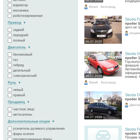
08.07.2026
кондицион
вариатор
Юлия
Белгород
механика
роботизированная
Skoda Fa
Привод
пробег 5
аитл не 
задний
влади
передний
полный
08.07.2026
Двигатель
Skoda Oc
бензиновый
пробег 1
газ
Год выпу
гибрид
феврале 
Автомоби
дизельный
официаль
электрический
08.07.2026
книжка). 
Юрий
Руль
Белгород
левый
Skoda Oc
правый
пробег 6
Продавец
Дмитр
частное лицо
автосалоны
08.07.2026
Дополнительные опции
усилитель рулевого управления
Skoda Fel
пробег 3
фары ксенон
Продам s
противотуманные фары