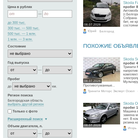
Skoda Fa
Цена в рублях
пробег 8
Автомоби
—
(г.Белго
Собрана 
бит, не 
до 300 тыс.
08.07.2026
состоянии
300 тыс. — 500 тыс.
Юрий
Белгород
500 тыс. — 1 млн.
1 млн. — 3 млн.
ПОХОЖИЕ ОБЪЯВЛ
Состояние
Skoda Su
Год выпуска
пробег 4
Тринити 
—
напротив
комплект
электроп
Пробег
08.07.2026
Мультиру
Противотуманные...
до
км.
Тринити Моторс Эксперт Оскол
Регион поиска
Белгородская область
Skoda Oc
выбрать другой регион
пробег 1
Машина в
Только с фото
замена м
нет. В к
Расширенный поиск
резина н
08.07.2026
Объем двигателя, л.
Игорь
—