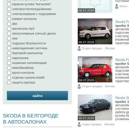
состояни
окраска кузова "металлик"
Юлия
электростеклоподъёмники
08.07.2026
электрозеркала с подогревом
климат-контроль
Skoda Fa
abs
пробег 5
магнитола mp3
автомоби
подготов
легкосплавные (литые) диски
участвов
люк
вложений
08.07.2026
гарантиро
подушки безопасности
навигационная система
Отдел продаж
Москва
бортовой компьютер
парктроник
Skoda Fa
охранная сигнализация
пробег 5
автомоби
иммобилайзер
подготов
круиз-контроль
участвов
вложений
отделка салона кожей
08.07.2026
гарантиро
защита картера
Отдел продаж
Москва
найти
Skoda Su
пробег 1
автомоби
состояни
работа дв
SKODA В БЕЛГОРОДЕ
кузова б
08.07.2026
ухоженный
В АВТОСАЛОНАХ
отдел продаж
Москва