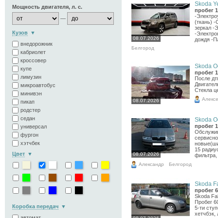
Skoda Yet
Мощность двигателя, л. с.
пробег 1
-Электро
—
(ткань) 
зеркал -
Кузов
-Электро
08.07.2026
дождя -Па
внедорожник
Белгород
кабриолет
кроссовер
Skoda Oc
купе
пробег 1
лимузин
После дт
Двигател
микроавтобус
Стекла ц
минивэн
Алекс
08.07.2026
пикап
родстер
седан
Skoda Oc
пробег 1
универсал
Обслужив
фургон
сервисно
хэтчбек
новые(ши
15 радиу
Цвет
08.07.2026
фильтра,
Александр
Белгород
Skoda Fa
пробег 6
Skoda Fab
Пробег 6
Коробка передач
5-ти сту
хетчбэк,
автомат