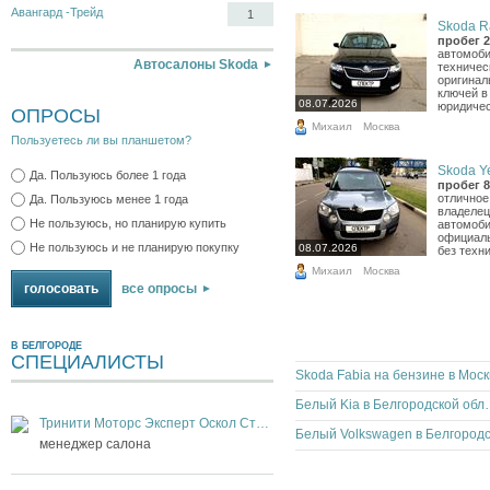
Авангард -Трейд
1
Skoda Ra
пробег 2
автомоби
Автосалоны Skoda
техничес
оригинал
ключей в
08.07.2026
юридичес
ОПРОСЫ
Михаил
Москва
Пользуетесь ли вы планшетом?
Skoda Yet
Да. Пользуюсь более 1 года
пробег 8
отличное
Да. Пользуюсь менее 1 года
владелец
Не пользуюсь, но планирую купить
автомоби
официаль
Не пользуюсь и не планирую покупку
08.07.2026
без техни
Михаил
Москва
все опросы
В БЕЛГОРОДЕ
СПЕЦИАЛИСТЫ
Skoda Fabia на бензине в Моск
Белый Kia в Б
Тринити Моторс Эксперт Оскол Старый Оскол
менеджер салона