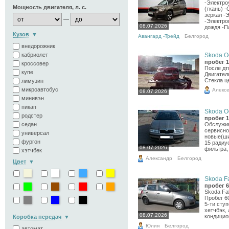
-Электро
Мощность двигателя, л. с.
(ткань) 
зеркал -
—
-Электро
08.07.2026
дождя -Па
Кузов
Авангард -Трейд
Белгород
внедорожник
Skoda Oc
кабриолет
пробег 1
кроссовер
После дт
купе
Двигател
Стекла ц
лимузин
микроавтобус
Алекс
08.07.2026
минивэн
пикап
Skoda Oc
родстер
пробег 1
Обслужив
седан
сервисно
универсал
новые(ши
фургон
15 радиу
08.07.2026
фильтра,
хэтчбек
Александр
Белгород
Цвет
Skoda Fa
пробег 6
Skoda Fab
Пробег 6
5-ти сту
хетчбэк,
08.07.2026
кондицион
Коробка передач
Юлия
Белгород
автомат