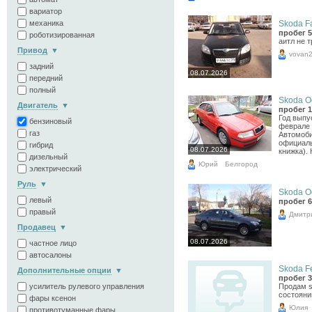
вариатор
Skoda Fa
механика
пробег 5
роботизированная
аитл не 
Привод
vovan
задний
08.07.2026
передний
полный
Skoda Oc
Двигатель
пробег 1
Год выпу
бензиновый
феврале 
газ
Автомоби
официаль
гибрид
08.07.2026
книжка). 
дизельный
Юрий
Белгород
электрический
Руль
Skoda Oc
левый
пробег 6
правый
Дмитр
Продавец
08.07.2026
частное лицо
автосалоны
Skoda Fel
Дополнительные опции
пробег 3
Продам s
усилитель рулевого управления
состояни
фары ксенон
Юлия
противотуманные фары