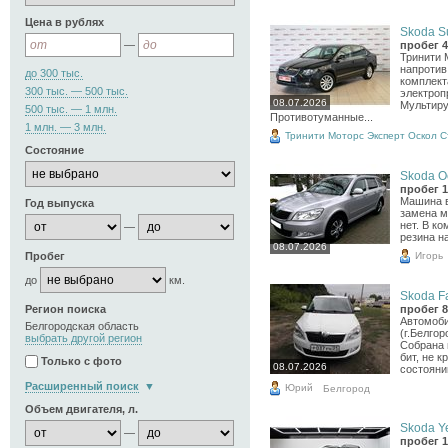
Цена в рублях
Skoda Su
—
пробег 4
Тринити 
напротив
до 300 тыс.
комплект
300 тыс. — 500 тыс.
электроп
08.07.2026
Мультиру
500 тыс. — 1 млн.
Противотуманные...
1 млн. — 3 млн.
Тринити Моторс Эксперт Оскол 
Состояние
Skoda Oc
пробег 1
Машина в
Год выпуска
замена м
нет. В к
—
резина н
08.07.2026
Игорь
Пробег
до
км.
Skoda Fa
Регион поиска
пробег 8
Автомоби
Белгородская область
(г.Белго
выбрать другой регион
Собрана 
бит, не 
Только с фото
08.07.2026
состоянии
Расширенный поиск
Юрий
Белгород
Объем двигателя, л.
Skoda Yet
—
пробег 1