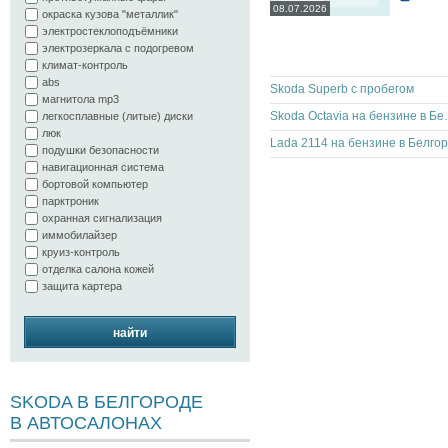
08.07.2026
окраска кузова "металлик"
электростеклоподъёмники
электрозеркала с подогревом
климат-контроль
abs
Skoda Superb с пробегом
магнитола mp3
Skoda Octavia н
легкосплавные (литые) диски
люк
подушки безопасности
навигационная система
бортовой компьютер
парктроник
охранная сигнализация
иммобилайзер
круиз-контроль
отделка салона кожей
защита картера
найти
SKODA В БЕЛГОРОДЕ
В АВТОСАЛОНАХ