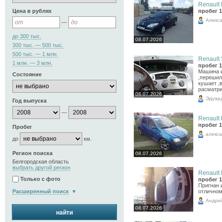
Renault 
Цена в рублях
пробег 1
Алекс
—
до 300 тыс.
08.07.2026
300 тыс. — 500 тыс.
500 тыс. — 1 млн.
Renault 
1 млн. — 3 млн.
пробег 1
Машина и
Состояние
,перешил
кушает ,в
расматри
08.07.2026
Эдуар
Год выпуска
—
Renault 
пробег 1
Пробег
алекс
до
км.
Регион поиска
08.07.2026
Белгородская область
выбрать другой регион
Renault 
Только с фото
пробег 1
Пригнан и
Расширенный поиск
отличном
Андре
08.07.2026
найти