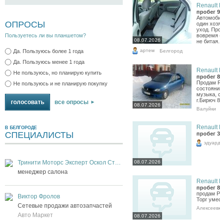
Renault 
пробег 9
Автомоби
ОПРОСЫ
один хоз
уход. Пр
Пользуетесь ли вы планшетом?
вовремя 
08.07.2026
не битая.
артем
Белгород
Да. Пользуюсь более 1 года
Да. Пользуюсь менее 1 года
Renault 
Не пользуюсь, но планирую купить
пробег 8
Продам R
Не пользуюсь и не планирую покупку
состоянии
музыка, 
г.Бирюч 
все опросы
08.07.2026
Валуйки
Renault 
В БЕЛГОРОДЕ
СПЕЦИАЛИСТЫ
пробег 3
эдуар
08.07.2026
Тринити Моторс Эксперт Оскол Старый Оскол
менеджер салона
Renault 
пробег 8
продам Р
Виктор Фролов
Торг уме
Сетевые продажи автозапчастей
Алексеев
Авто Маркет
08.07.2026