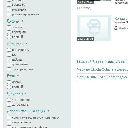
11.07.2026
безопасн
вариатор
Белгород
механика
роботизированная
Renault 
Привод
пробег 3
задний
эдуар
передний
полный
11.07.2026
Двигатель
бензиновый
газ
гибрид
Красны
дизельный
электрический
Руль
Черные XIN K
левый
правый
Продавец
частное лицо
автосалоны
Дополнительные опции
усилитель рулевого управления
фары ксенон
противотуманные фары