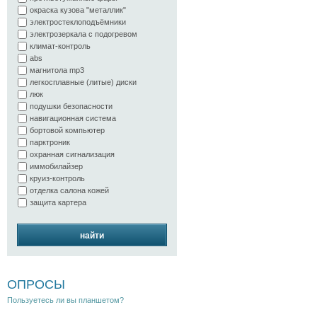
окраска кузова "металлик"
электростеклоподъёмники
электрозеркала с подогревом
климат-контроль
abs
магнитола mp3
легкосплавные (литые) диски
люк
подушки безопасности
навигационная система
бортовой компьютер
парктроник
охранная сигнализация
иммобилайзер
круиз-контроль
отделка салона кожей
защита картера
найти
ОПРОСЫ
Пользуетесь ли вы планшетом?