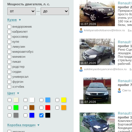
Renault 
Мощность двигателя, л. с.
пробег 2
Прекрасн
—
просто б
очень ус
Кузов
160 ток и
11.07.2026
базы, зим
внедорожник
kristiyanabolobanov@inbox.ru
Бе
кабриолет
кроссовер
купе
Renault 
пробег 1
лимузин
Рено Сцен
микроавтобус
лошадок.
минивэн
Пострада
стрельну
пикап
11.07.2026
рабочий.
родстер
askitreyaoboyancevo@inbox.ru
Б
седан
универсал
Renault 
фургон
пробег 7
хэтчбек
Света
Цвет
11.07.2026
Renault 
пробег 1
Комплект
Бортовой
Коробка передач
Кондицио
сидений 
автомат