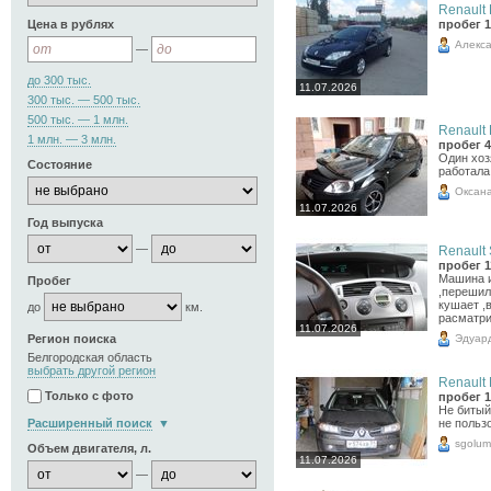
Renault 
Цена в рублях
пробег 1
Алекс
—
до 300 тыс.
11.07.2026
300 тыс. — 500 тыс.
500 тыс. — 1 млн.
Renault 
1 млн. — 3 млн.
пробег 4
Один хоз
Состояние
работала
Оксан
11.07.2026
Год выпуска
—
Renault 
пробег 1
Машина и
Пробег
,перешил
кушает ,в
до
км.
расматри
11.07.2026
Эдуар
Регион поиска
Белгородская область
выбрать другой регион
Renault 
Только с фото
пробег 1
Не битый
Расширенный поиск
не пользо
sgolum
Объем двигателя, л.
11.07.2026
—