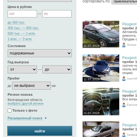
cортировать по:
Цена в рублях
—
до 300 тыс.
Peugeot 
300 тыс. — 500 тыс.
пробег 2
Автомоби
500 тыс. — 1 млн.
ремонта,
1 млн. — 3 млн.
Продам с
Лилия
11.07.2026
Состояние
Peugeot 
пробег 1
Год выпуска
срочно н
опель ве
—
опции)
Пробег
сергей
11.07.2026
до
км.
Peugeot 
Регион поиска
пробег 1
Все вопр
Белгородская область
выбрать другой регион
Евген
Только с фото
11.07.2026
Расширенный поиск
Peugeot 
пробег 1
найти
Галин