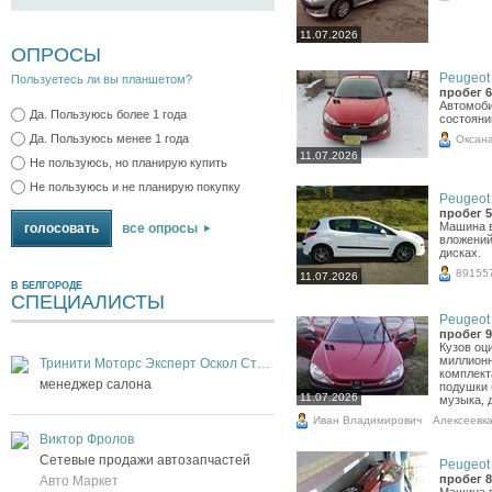
11.07.2026
ОПРОСЫ
Peugeot 
Пользуетесь ли вы планшетом?
пробег 6
Автомоби
Да. Пользуюсь более 1 года
состояни
Да. Пользуюсь менее 1 года
Оксан
11.07.2026
Не пользуюсь, но планирую купить
Не пользуюсь и не планирую покупку
Peugeot 
пробег 5
Машина в
все опросы
вложений
дисках.
89155
11.07.2026
В БЕЛГОРОДЕ
СПЕЦИАЛИСТЫ
Peugeot 
пробег 9
Кузов оц
миллионн
Тринити Моторс Эксперт Оскол Старый Оскол
комплект
менеджер салона
подушки 
11.07.2026
музыка, д
Иван Владимирович
Алексеевк
Виктор Фролов
Сетевые продажи автозапчастей
Peugeot 
пробег 8
Авто Маркет
Машина в