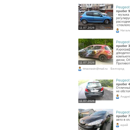
Peugeot 
пробег 9
- музыка
регулиру
расходни
-стеклоп
11.07.2026
Натал
Peugeot 
пробег 3
Аэрограф
д/водите
компьюте
диски, О
11.07.2026
Противот
rimavrasin@mail.ru
Белгород
Peugeot 
пробег 4
Отличный
не обсто
Андре
11.07.2026
Peugeot 
пробег 7
авто в о
юрий