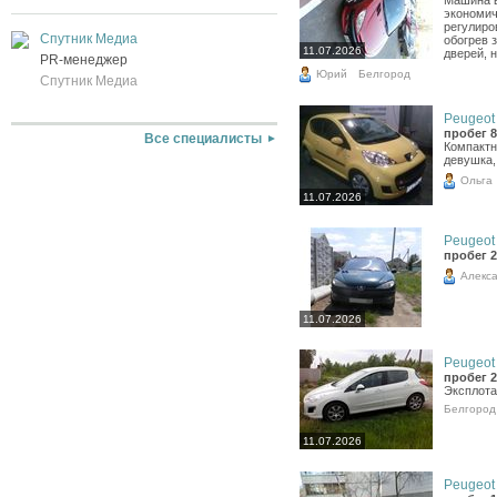
экономич
регулиро
Спутник Медиа
обогрев 
11.07.2026
дверей, 
PR-менеджер
Юрий
Белгород
Спутник Медиа
Peugeot 
пробег 8
Все специалисты
Компактн
девушка,
Ольга
11.07.2026
Peugeot 
пробег 2
Алекс
11.07.2026
Peugeot 
пробег 2
Эксплота
Белгород
11.07.2026
Peugeot 