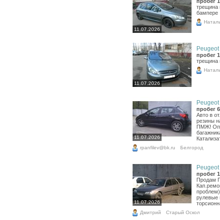
пробег 1
трещина 
бампере
Натал
11.07.2026
Peugeot 
пробег 1
трещина 
Натал
11.07.2026
Peugeot 
пробег 6
Авто в о
резины н
ПМЖ! Опц
багажника
11.07.2026
Катализат
rpanfilev@bk.ru
Белгород
Peugeot 
пробег 1
Продам П
Кап.ремон
проблем)
рулевые 
11.07.2026
торсионна
Дмитрий
Старый Оскол