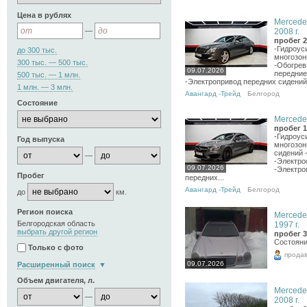
Цена в рублях
Mercede
—
2008 г.
пробег 2
-Гидроус
до 300 тыс.
многозон
300 тыс. — 500 тыс.
-Обогрев
09.07.2026
передние
500 тыс. — 1 млн.
-Электропривод передних сидений.
1 млн. — 3 млн.
Авангард -Трейд
Белгород
Состояние
Mercedes
пробег 1
-Гидроус
Год выпуска
многозон
сидений 
—
-Электро
09.07.2026
-Электро
Пробег
передних...
Авангард -Трейд
Белгород
до
км.
Регион поиска
Mercede
Белгородская область
1997 г.
выбрать другой регион
пробег 3
Состоян
Только с фото
прода
09.07.2026
Расширенный поиск
Объем двигателя, л.
Mercede
—
2008 г.