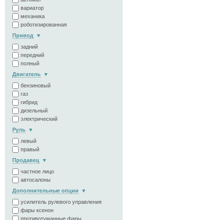
вариатор
механика
роботизированная
Привод
задний
передний
полный
Двигатель
бензиновый
газ
гибрид
дизельный
электрический
Руль
левый
правый
Продавец
частное лицо
автосалоны
Дополнительные опции
усилитель рулевого управления
фары ксенон
противотуманные фары