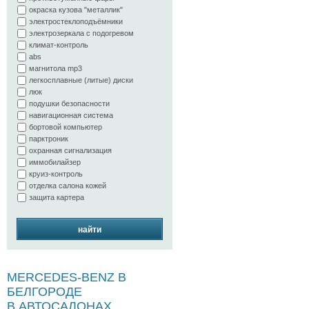
окраска кузова "металлик"
электростеклоподъёмники
электрозеркала с подогревом
климат-контроль
abs
магнитола mp3
легкосплавные (литые) диски
люк
подушки безопасности
навигационная система
бортовой компьютер
парктроник
охранная сигнализация
иммобилайзер
круиз-контроль
отделка салона кожей
защита картера
найти
MERCEDES-BENZ В
БЕЛГОРОДЕ
В АВТОСАЛОНАХ