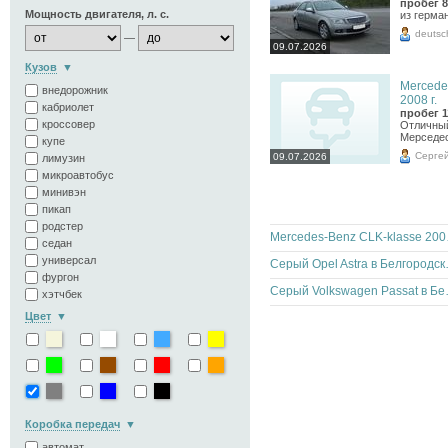
пробег 8
Мощность двигателя, л. с.
из герма
deutsc
—
09.07.2026
Кузов
Mercede
внедорожник
2008 г.
кабриолет
пробег 1
кроссовер
Отличный
Мерседес
купе
Серге
09.07.2026
лимузин
микроавтобус
минивэн
пикап
родстер
Mercedes
седан
универсал
Серый Ope
фургон
Серый Volks
хэтчбек
Цвет
Коробка передач
автомат