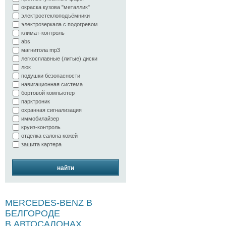
окраска кузова "металлик"
электростеклоподъёмники
электрозеркала с подогревом
климат-контроль
abs
магнитола mp3
легкосплавные (литые) диски
люк
подушки безопасности
навигационная система
бортовой компьютер
парктроник
охранная сигнализация
иммобилайзер
круиз-контроль
отделка салона кожей
защита картера
найти
MERCEDES-BENZ В
БЕЛГОРОДЕ
В АВТОСАЛОНАХ