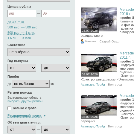
Цена в рублях
Mercede
—
2016 г.
пробег 8
Куплен в
до 300 тыс.
на физ л
300 тыс. — 500 тыс.
гарантия
08.07.2026
в подаро
500 тыс. — 1 млн.
официального...
1 млн. — 3 млн.
Равшан
Старый Оскол
Состояние
Mercede
2011 г.
Год выпуска
пробег 1
-Гидроус
—
многозон
сидений 
08.07.2026
-Электро
Пробег
-Электропривод зеркал -Электропр
до
км.
Авангард -Трейд
Белгород
Регион поиска
Mercedes
Белгородская область
пробег 1
выбрать другой регион
-Гидроус
многозон
Только с фото
сидений 
-Электро
Расширенный поиск
08.07.2026
-Электро
передних...
Объем двигателя, л.
Авангард -Трейд
Белгород
—