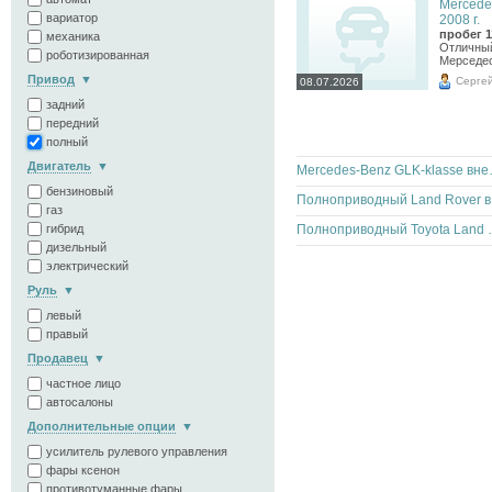
Mercede
вариатор
2008 г.
пробег 1
механика
Отличный
роботизированная
Мерседес
Привод
Серге
08.07.2026
задний
передний
полный
Двигатель
Mercedes-Benz
бензиновый
Полн
газ
Полноприводный Toyota
гибрид
дизельный
электрический
Руль
левый
правый
Продавец
частное лицо
автосалоны
Дополнительные опции
усилитель рулевого управления
фары ксенон
противотуманные фары