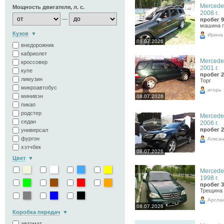
Mercede
Мощность двигателя, л. с.
2008 г.
—
пробег 9
машина п
Кузов
Ирина
08.07.2026
внедорожник
кабриолет
Mercede
кроссовер
2001 г.
купе
пробег 2
лимузин
Торг
микроавтобус
игорь
минивэн
08.07.2026
пикап
родстер
Mercede
седан
2006 г.
пробег 2
универсал
фургон
Алкса
хэтчбек
08.07.2026
Цвет
Mercede
1998 г.
пробег 3
Трещина 
Арсла
08.07.2026
Коробка передач
автомат