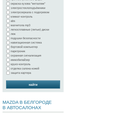
окраска кузова "металлик"
электростеклоподъёмники
электрозеркала с подогревом
климат-контроль
abs
магнитола mp3
легкосплавные (литые) диски
люк
подушки безопасности
навигационная система
бортовой компьютер
парктроник
охранная сигнализация
иммобилайзер
круиз-контроль
отделка салона кожей
защита картера
найти
MAZDA В БЕЛГОРОДЕ
В АВТОСАЛОНАХ