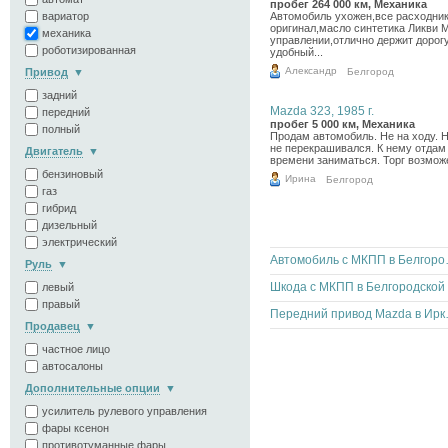
пробег 264 000 км, Механика
вариатор
Автомобиль ухожен,все расходни
оригинал,масло синтетика Ликви 
механика
управлении,отлично держит дорог
роботизированная
удобный...
Александр
Белгород
Привод
10.07.2026
задний
Mazda 323, 1985 г.
передний
пробег 5 000 км, Механика
полный
Продам автомобиль. Не на ходу. Н
не перекрашивался. К нему отдам 2
Двигатель
времени заниматься. Торг возмож
бензиновый
Ирина
Белгород
газ
гибрид
дизельный
электрический
Автомобиль
Руль
левый
правый
Передний п
Продавец
частное лицо
автосалоны
Дополнительные опции
усилитель рулевого управления
фары ксенон
противотуманные фары