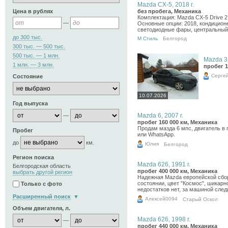
Mazda CX-5, 2018 г.
Цена в рублях
без пробега, Механика
Комплектация: Mazda CX-5 Drive 2
—
Основные опции: 2018, кондиционер
светодиодные фары, центральный з
до 300 тыс.
М Стиль
Белгород
300 тыс. — 500 тыс.
500 тыс. — 1 млн.
Mazda 3,
1 млн. — 3 млн.
пробег 1
Серге
Состояние
10.07.2026
Год выпуска
10.07.2026
Mazda 6, 2007 г.
—
пробег 160 000 км, Механика
Продам мазда 6 мпс, двигатель в 
Пробег
или WhatsApp.
до
км.
Юлия
Белгород
10.07.2026
Регион поиска
Mazda 626, 1991 г.
Белгородская область
пробег 400 000 км, Механика
выбрать другой регион
Надежная Mazda европейской сбор
состоянии, цвет "Космос", шикарн
Только с фото
недостатков нет, за машиной след
Расширенный поиск
Алексей0094
Старый Оскол
Объем двигателя, л.
10.07.2026
Mazda 626, 1998 г.
—
пробег 440 000 км, Механика