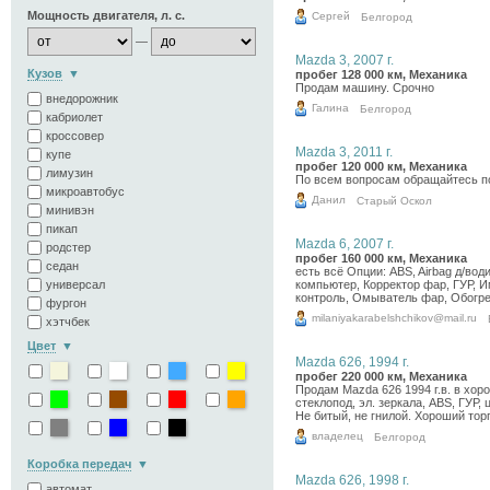
Мощность двигателя, л. с.
Сергей
Белгород
10.07.2026
—
Mazda 3, 2007 г.
Кузов
пробег 128 000 км, Механика
Продам машину. Срочно
внедорожник
Галина
Белгород
кабриолет
10.07.2026
кроссовер
Mazda 3, 2011 г.
купе
пробег 120 000 км, Механика
лимузин
По всем вопросам обращайтесь п
микроавтобус
Данил
Старый Оскол
минивэн
10.07.2026
пикап
Mazda 6, 2007 г.
родстер
пробег 160 000 км, Механика
седан
есть всё Опции: ABS, Airbag д/вод
универсал
компьютер, Корректор фар, ГУР, И
контроль, Омыватель фар, Обогрев
фургон
milaniyakarabelshchikov@mail.ru
хэтчбек
10.07.2026
Цвет
Mazda 626, 1994 г.
пробег 220 000 км, Механика
Продам Mazda 626 1994 г.в. в хор
стеклопод, эл. зеркала, ABS, ГУР,
Не битый, не гнилой. Хороший торг
владелец
Белгород
10.07.2026
Коробка передач
Mazda 626, 1998 г.
автомат