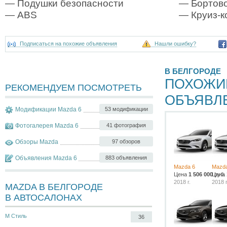
— Подушки безопасности
— Бортово
— ABS
— Круиз-к
Подписаться на похожие объявления
Нашли ошибку?
В БЕЛГОРОДЕ
ПОХОЖИ
РЕКОМЕНДУЕМ ПОСМОТРЕТЬ
ОБЪЯВЛ
Модификации Mazda 6
53 модификации
Фотогалерея Mazda 6
41 фотография
Обзоры Mazda
97 обзоров
Объявления Mazda 6
883 объявления
Mazda 6
Mazda
Цена
1 506 000
Цена
руб.
2018 г.
2018 г
MAZDA В БЕЛГОРОДЕ
В АВТОСАЛОНАХ
М Стиль
36