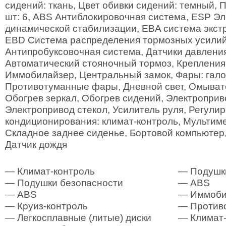
сидений: ткань, Цвет обивки сидений: темный, 
шт: 6, ABS Антиблокировочная система, ESP Э
динамической стабилизации, EBA система экст
EBD Система распределения тормозных усили
Антипробуксовочная система, Датчики давления
Автоматический стояночный тормоз, Крепления 
Иммобилайзер, Центральный замок, Фары: гало
Противотуманные фары, Дневной свет, Омывате
Обогрев зеркал, Обогрев сидений, Электроприв
Электропривод стекол, Усилитель руля, Регулир
кондиционирования: климат-контроль, Мультим
Складное заднее сиденье, Бортовой компьютер,
Датчик дождя
— Климат-контроль
— Подушк
— Подушки безопасности
— ABS
— ABS
— Иммоби
— Круиз-контроль
— Против
— Легкосплавные (литые) диски
— Климат-