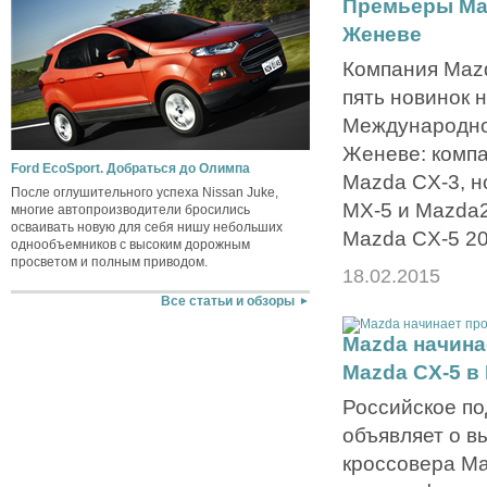
Премьеры Maz
Женеве
Компания Mazd
пять новинок н
Международно
Женеве: компа
Ford EcoSport. Добраться до Олимпа
Mazda CX-3, н
После оглушительного успеха Nissan Juke,
MX-5 и Mazda2
многие автопроизводители бросились
осваивать новую для себя нишу небольших
Mazda CX-5 20
однообъемников с высоким дорожным
просветом и полным приводом.
18.02.2015
Все статьи и обзоры
Mazda начина
Mazda CX-5 в
Российское п
объявляет о в
кроссовера Ma