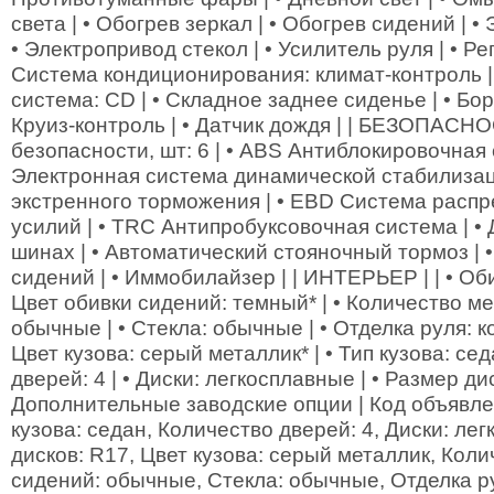
света | • Обогрев зеркал | • Обогрев сидений | •
• Электропривод стекол | • Усилитель руля | • Ре
Система кондиционирования: климат-контроль 
система: СD | • Складное заднее сиденье | • Бор
Круиз-контроль | • Датчик дождя | | БЕЗОПАСНОС
безопасности, шт: 6 | • ABS Антиблокировочная 
Электронная система динамической стабилизац
экстренного торможения | • EBD Система расп
усилий | • TRC Антипробуксовочная система | •
шинах | • Автоматический стояночный тормоз | 
сидений | • Иммобилайзер | | ИНТЕРЬЕР | | • Оби
Цвет обивки сидений: темный* | • Количество мес
обычные | • Стекла: обычные | • Отделка руля: ко
Цвет кузова: серый металлик* | • Тип кузова: сед
дверей: 4 | • Диски: легкосплавные | • Размер дис
Дополнительные заводские опции | Код объявле
кузова: седан, Количество дверей: 4, Диски: ле
дисков: R17, Цвет кузова: серый металлик, Коли
сидений: обычные, Стекла: обычные, Отделка р