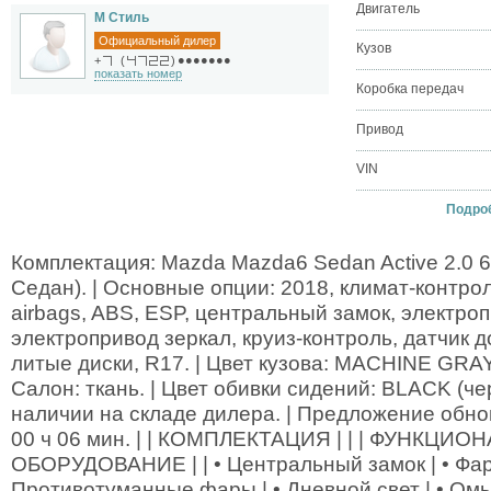
Двигатель
М Стиль
Официальный дилер
Кузов
●●●●●●●
+
(
)
показать номер
Коробка передач
Привод
VIN
Подроб
Комплектация: Mazda Mazda6 Sedan Active 2.0 
Седан). | Основные опции: 2018, климат-контрол
airbags, ABS, ESP, центральный замок, электроп
электропривод зеркал, круиз-контроль, датчик д
литые диски, R17. | Цвет кузова: MACHINE GRAY
Салон: ткань. | Цвет обивки сидений: BLACK (че
наличии на складе дилера. | Предложение обнов
00 ч 06 мин. | | КОМПЛЕКТАЦИЯ | | | ФУНКЦИ
ОБОРУДОВАНИЕ | | • Центральный замок | • Фары
Противотуманные фары | • Дневной свет | • Омы