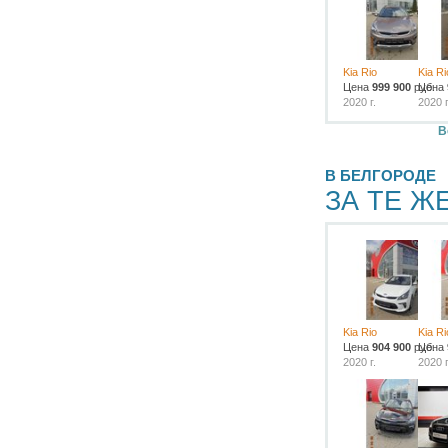
Kia Rio
Kia Ri
Цена
999 900
руб.
Цена
2020 г.
2020 г
В
В БЕЛГОРОДЕ
ЗА ТЕ Ж
Kia Rio
Kia Ri
Цена
904 900
руб.
Цена
2020 г.
2020 г