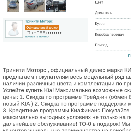
Цвет
Двигатель
Тринити Моторс
Кузов
Официальный дилер
●●●●●●●
+
(
)
Коробка передач
показать номер
Привод
П
Тринити Моторс , официальный дилер марки КИА
предлагаем покупателям весь модельный ряд а
наличии различные цвета и комплектации по п
Успейте купить Kia! Максимально возможные ск
цены: 1. Скидка по программе Трейд-ин (обмен
новый KIA ) 2. Скидка по программе поддержки
3. Кредитные программы КиаФинанс Покупайте
максимально выгодных условиях не только на по
дальнейшее обслуживание! ТО-0 в подарок! Мы
клиентов уникальные преимущества на приобр