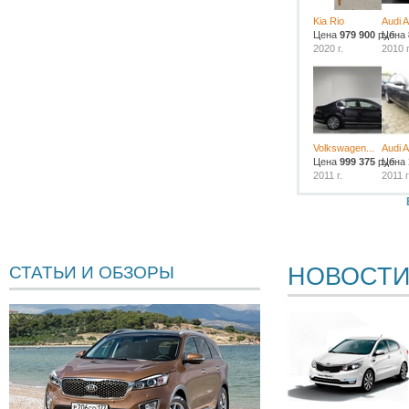
Kia Rio
Audi 
Цена
979 900
руб.
Цена
2020 г.
2010 г
Volkswagen...
Audi 
Цена
999 375
руб.
Цена
2011 г.
2011 г
НОВОСТ
СТАТЬИ И ОБЗОРЫ