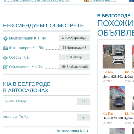
В БЕЛГОРОДЕ
ПОХОЖИ
РЕКОМЕНДУЕМ ПОСМОТРЕТЬ
ОБЪЯВЛ
Модификации Kia Rio
40 модификаций
Фотогалерея Kia Rio
36 фотографий
Обзоры Kia
101 обзор
Объявления Kia Rio
2546 объявлений
Kia Rio
Kia Ri
Цена
936 301
руб.
Цена
2020 г.
2020 г
KIA В БЕЛГОРОДЕ
В АВТОСАЛОНАХ
Тринити Моторс
42
Kia Rio
Kia Ri
Авангард -Трейд
2
Цена
879 900
руб.
Цена
2020 г.
2020 г
Автосалоны Kia