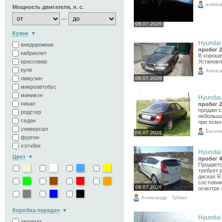
алекс
Мощность двигателя, л. с.
—
08.07.2026
Кузов
Hyundai 
внедорожник
пробег 2
кабриолет
В хороше
Установл
кроссовер
купе
Алекс
08.07.2026
лимузин
микроавтобус
минивэн
Hyundai 
пикап
пробег 2
продаю с
родстер
небольша
седан
при осмо
универсал
Васил
08.07.2026
фургон
хэтчбек
Hyundai 
Цвет
пробег 4
Продаетс
требует 
дисках R
состояни
08.07.2026
осмотре 
Александр
Губкин
Коробка передач
Hyundai 
автомат