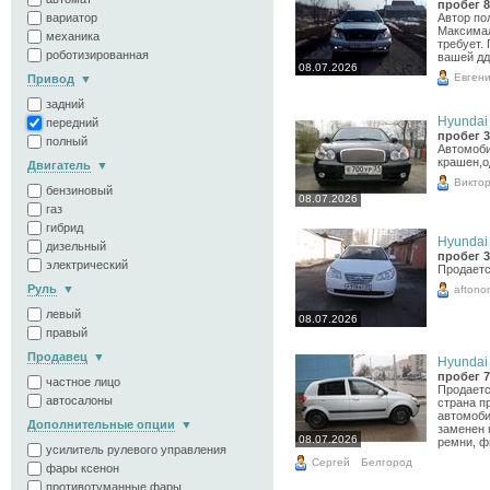
пробег 8
Автор по
вариатор
Максимал
механика
требует.
роботизированная
вашей дд
08.07.2026
Евген
Привод
задний
Hyundai 
передний
пробег 3
полный
Автомоби
крашен,о
Двигатель
Викто
бензиновый
08.07.2026
газ
гибрид
Hyundai 
дизельный
пробег 3
электрический
Продаетс
Руль
aftono
левый
08.07.2026
правый
Продавец
Hyundai 
пробег 7
частное лицо
Продаетс
автосалоны
страна п
автомоби
Дополнительные опции
заменен 
08.07.2026
ремни, ф
усилитель рулевого управления
Сергей
Белгород
фары ксенон
противотуманные фары