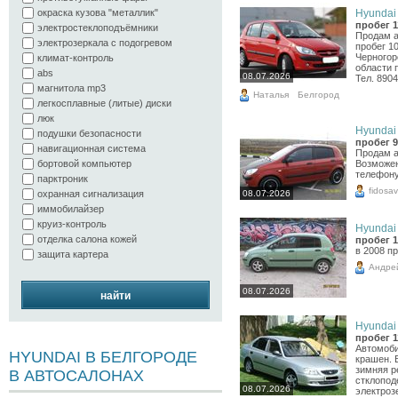
Hyundai 
окраска кузова "металлик"
пробег 1
электростеклоподъёмники
Продам ав
электрозеркала с подогревом
пробег 10
Черногор
климат-контроль
области 
abs
08.07.2026
Тел. 8904
магнитола mp3
Наталья
Белгород
легкосплавные (литые) диски
люк
Hyundai 
подушки безопасности
пробег 9
навигационная система
Продам а
Возможен
бортовой компьютер
телефону
парктроник
fidosa
08.07.2026
охранная сигнализация
иммобилайзер
круиз-контроль
Hyundai 
отделка салона кожей
пробег 1
в 2008 п
защита картера
Андре
08.07.2026
найти
Hyundai 
пробег 1
Автомоби
HYUNDAI В БЕЛГОРОДЕ
крашен. 
зимняя р
В АВТОСАЛОНАХ
стклопод
08.07.2026
электроз