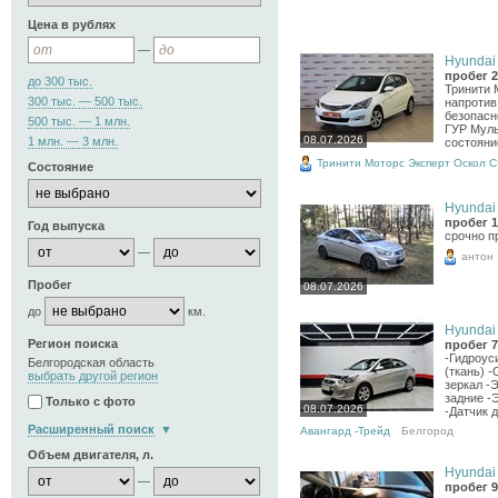
Цена в рублях
—
Hyundai 
пробег 2
до 300 тыс.
Тринити 
300 тыс. — 500 тыс.
напротив
безопасн
500 тыс. — 1 млн.
ГУР Муль
08.07.2026
1 млн. — 3 млн.
состояни
Тринити Моторс Эксперт Оскол 
Состояние
Hyundai 
пробег 1
Год выпуска
срочно п
—
антон
Пробег
08.07.2026
до
км.
Hyundai 
Регион поиска
пробег 7
-Гидроус
Белгородская область
(ткань) 
выбрать другой регион
зеркал -
задние -
Только с фото
08.07.2026
-Датчик д
Расширенный поиск
Авангард -Трейд
Белгород
Объем двигателя, л.
Hyundai 
—
пробег 9