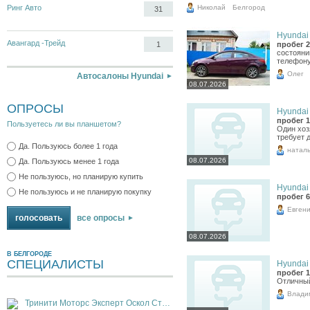
Николай
Ринг Авто
Белгород
31
Hyundai 
Авангард -Трейд
пробег 2
1
состояни
телефон
Олег
Автосалоны Hyundai
08.07.2026
ОПРОСЫ
Hyundai 
пробег 1
Пользуетесь ли вы планшетом?
Один хоз
требует 
Да. Пользуюсь более 1 года
натал
08.07.2026
Да. Пользуюсь менее 1 года
Не пользуюсь, но планирую купить
Hyundai 
Не пользуюсь и не планирую покупку
пробег 6
Евген
все опросы
08.07.2026
В БЕЛГОРОДЕ
СПЕЦИАЛИСТЫ
Hyundai 
пробег 1
Отличный
Влади
Тринити Моторс Эксперт Оскол Старый Оскол