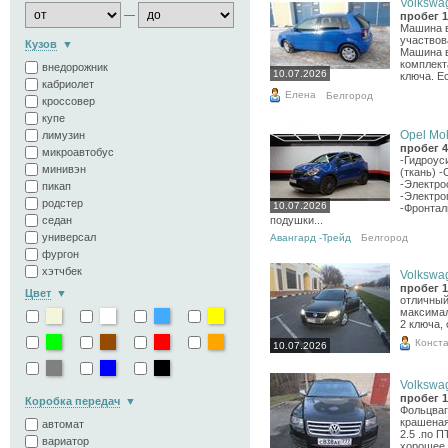
Volkswag
—
пробег 1
Машина в
участвов
Кузов
Машина в
комплект
внедорожник
10.07.2026
ключа. Ес
кабриолет
Елена
Белгород
кроссовер
купе
Opel Mok
лимузин
пробег 4
микроавтобус
-Гидроус
минивэн
(ткань) 
-Электро
пикап
-Электро
родстер
10.07.2026
-Фронтал
седан
подушки...
универсал
Авангард -Трейд
Белгород
фургон
хэтчбек
Volkswag
пробег 1
Цвет
отличный
максимал
2 ключа,
Конст
10.07.2026
Volkswag
пробег 1
Коробка передач
Фольцваг
крашеная
автомат
2.5 .по 
вариатор
хорошее.