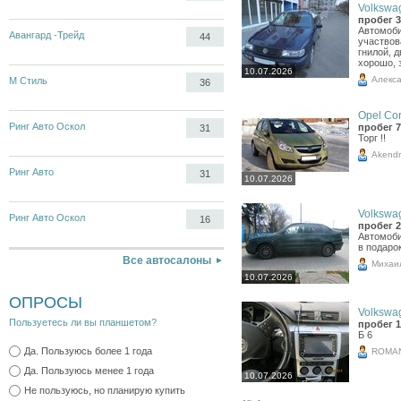
Volkswag
пробег 3
Автомоби
Авангард -Трейд
44
участвова
гнилой, 
хорошо, 
10.07.2026
Алекс
М Стиль
36
Opel Cor
Ринг Авто Оскол
пробег 7
31
Торг !!
Akend
Ринг Авто
31
10.07.2026
Volkswag
Ринг Авто Оскол
16
пробег 2
Автомоби
в подаро
Все автосалоны
Михаи
10.07.2026
ОПРОСЫ
Volkswag
Пользуетесь ли вы планшетом?
пробег 1
Б 6
Да. Пользуюсь более 1 года
ROMA
Да. Пользуюсь менее 1 года
10.07.2026
Не пользуюсь, но планирую купить