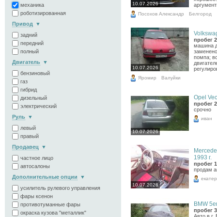
10.07.2026
аргумент
механика
роботизированная
Посохов Александр
Белгород
Привод
Volkswag
задний
пробег 2
передний
машина д
заменено
полный
помпа; в
Двигатель
двигател
10.07.2026
регулиро
бензиновый
Яромир
Валуйки
газ
гибрид
Opel Vect
дизельный
пробег 2
электрический
срочно
Руль
иван
левый
10.07.2026
правый
Продавец
Mercede
1993 г.
частное лицо
пробег 1
автосалоны
продам а
Дополнительные опции
екате
10.07.2026
усилитель рулевого управления
фары ксенон
BMW 5er,
противотуманные фары
пробег 3
окраска кузова "металлик"
Авто в г