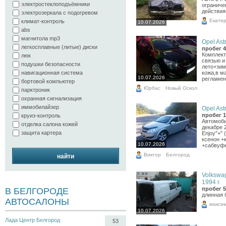
электростеклоподъёмники
ограниче
действия
электрозеркала с подогревом
Екате
климат-контроль
10.07.2026
abs
магнитола mp3
Opel Astr
легкосплавные (литые) диски
пробег 4
Комплект
люк
связью и
подушки безопасности
лето+зим
кожа,в м
навигационная система
10.07.2026
регламент
бортовой компьютер
Юрбас
Новый Оскол
парктроник
охранная сигнализация
иммобилайзер
Opel Astr
пробег 1
круиз-контроль
Автомоби
отделка салона кожей
декабре 
защита картера
Enjoy"+"
ксенон +
10.07.2026
+сабвуфе
Виктор
Белгород
найти
Volkswag
1994 г.
пробег 5
В БЕЛГОРОДЕ
длинная 
АВТОСАЛОНЫ
макси
10.07.2026
Лада Центр Белгород
53