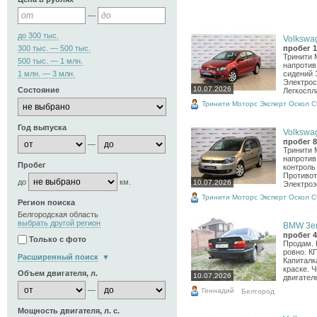
—
до 300 тыс.
Volkswag
300 тыс. — 500 тыс.
пробег 1
Тринити 
500 тыс. — 1 млн.
напротив
1 млн. — 3 млн.
сидений 
Электрос
10.07.2026
Состояние
Легкоспл
Тринити Моторс Эксперт Оскол 
Год выпуска
Volkswag
пробег 8
—
Тринити 
напротив
Пробег
контроль
Противот
до
км.
10.07.2026
Электроз
Тринити Моторс Эксперт Оскол 
Регион поиска
Белгородская область
выбрать другой регион
BMW 3er,
пробег 4
Только с фото
Продам. 
ровно. К
Расширенный поиск
Капиталк
краске. 
Объем двигателя, л.
10.07.2026
двигателе
—
Геннадий
Белгород
Мощность двигателя, л. с.