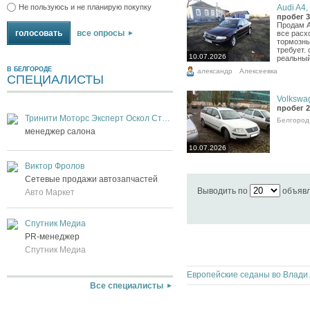
Audi A4, 
Не пользуюсь и не планирую покупку
пробег 3
Продам А
все опросы
все расх
тормозны
требует.
10.07.2026
реальный 
В БЕЛГОРОДЕ
александр
Алексеевка
СПЕЦИАЛИСТЫ
Volkswag
пробег 2
Тринити Моторс Эксперт Оскол Старый Оскол
Белгород
менеджер салона
10.07.2026
Виктор Фролов
Сетевые продажи автозапчастей
Выводить по
объяв
Авто Маркет
Спутник Медиа
PR-менеджер
Спутник Медиа
Европейски
Все специалисты