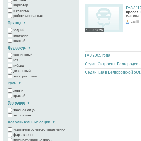
вариатор
ГАЗ 3110
механика
пробег 1
роботизированная
машина г
vasiliijj
Привод
задний
10.07.2026
передний
полный
Двигатель
бензиновый
ГАЗ 2005 года
газ
Седан Ситрое
гибрид
дизельный
Седан Ки
электрический
Руль
левый
правый
Продавец
частное лицо
автосалоны
Дополнительные опции
усилитель рулевого управления
фары ксенон
противотуманные фары