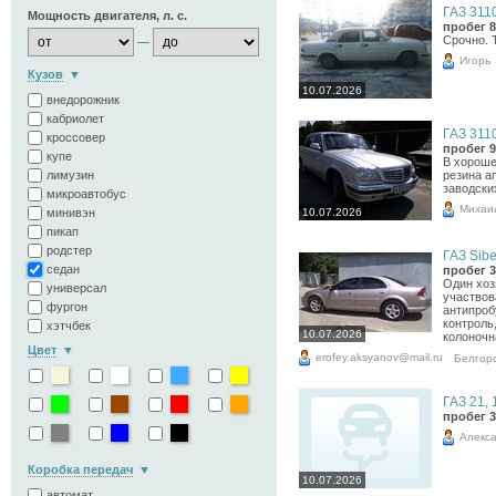
ГАЗ 3110
Мощность двигателя, л. с.
пробег 8
Срочно. 
—
Игорь
Кузов
10.07.2026
внедорожник
кабриолет
ГАЗ 3110
кроссовер
пробег 9
купе
В хороше
лимузин
резина а
заводски
микроавтобус
Михаи
минивэн
10.07.2026
пикап
родстер
ГАЗ Siber
седан
пробег 3
Один хоз
универсал
участвов
фургон
антипроб
контроль,
хэтчбек
10.07.2026
колоночна
Цвет
erofey.aksyanov@mail.ru
Белгор
ГАЗ 21, 
пробег 3
Алекса
Коробка передач
10.07.2026
автомат