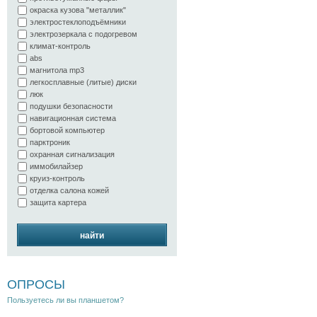
окраска кузова "металлик"
электростеклоподъёмники
электрозеркала с подогревом
климат-контроль
abs
магнитола mp3
легкосплавные (литые) диски
люк
подушки безопасности
навигационная система
бортовой компьютер
парктроник
охранная сигнализация
иммобилайзер
круиз-контроль
отделка салона кожей
защита картера
найти
ОПРОСЫ
Пользуетесь ли вы планшетом?