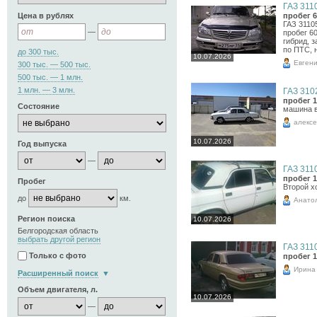
ГАЗ 3110
Цена в рублях
пробег 6
ГАЗ 31105
—
пробег 60
гибрид, 
по ПТС, 
до 300 тыс.
10.07.2026
Евген
300 тыс. — 500 тыс.
500 тыс. — 1 млн.
1 млн. — 3 млн.
ГАЗ 3102
пробег 1
Состояние
машина в
алекс
10.07.2026
Год выпуска
—
ГАЗ 3110
пробег 1
Пробег
Второй хо
до
км.
Анато
Регион поиска
10.07.2026
Белгородская область
выбрать другой регион
ГАЗ 3110
Только с фото
пробег 1
Ирина
Расширенный поиск
Объем двигателя, л.
10.07.2026
—