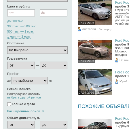
Ford Foc
Цена в рублях
пробег 3
Один хоз
—
автомобил
АКПП,Pow
доп,опци
до 300 тыс.
07.07.2026
устойчив
300 тыс. — 500 тыс.
Анатолий
Белгород
500 тыс. — 1 млн.
1 млн. — 3 млн.
Ford Foc
Состояние
пробег 9
ФФ2 Реста
Мощность
подарок
Год выпуска
По ма
07.07.2026
—
Ford Foc
Пробег
пробег 1
до
км.
Юрий
Регион поиска
07.07.2026
Белгородская область
выбрать другой регион
Только с фото
ПОХОЖИЕ ОБЪЯВЛ
Расширенный поиск
Объем двигателя, л.
Ford Foc
пробег 6
—
-Гидроус