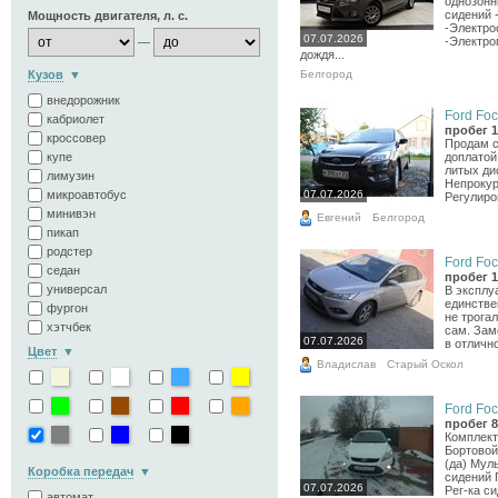
однозонн
сидений 
Мощность двигателя, л. с.
-Электро
07.07.2026
-Электро
—
дождя...
Белгород
Кузов
внедорожник
Ford Foc
кабриолет
пробег 1
кроссовер
Продам с
доплатой
купе
литых дис
лимузин
Непрокур
07.07.2026
микроавтобус
Регулиро
минивэн
Евгений
Белгород
пикап
родстер
Ford Foc
седан
пробег 1
универсал
В эксплу
единстве
фургон
не трога
хэтчбек
сам. Зам
07.07.2026
в отличн
Цвет
Владислав
Старый Оскол
Ford Foc
пробег 8
Комплект
Бортовой
(да) Мул
Коробка передач
сидений 
07.07.2026
Рег-ка си
автомат