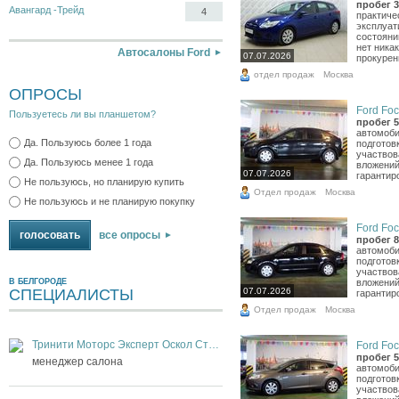
пробег 3
Авангард -Трейд
4
практиче
эксплуат
состоянии
нет ника
Автосалоны Ford
07.07.2026
прокурен
отдел продаж
Москва
ОПРОСЫ
Ford Foc
Пользуетесь ли вы планшетом?
пробег 5
автомоби
Да. Пользуюсь более 1 года
подготов
участвов
Да. Пользуюсь менее 1 года
вложений
07.07.2026
гарантиро
Не пользуюсь, но планирую купить
Отдел продаж
Москва
Не пользуюсь и не планирую покупку
Ford Foc
все опросы
пробег 8
автомоби
подготов
участвов
вложений
В БЕЛГОРОДЕ
07.07.2026
СПЕЦИАЛИСТЫ
гарантиро
Отдел продаж
Москва
Тринити Моторс Эксперт Оскол Старый Оскол
Ford Foc
пробег 5
менеджер салона
автомоби
подготов
участвов