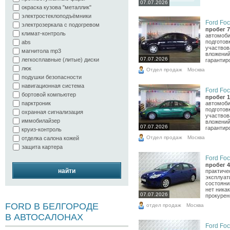
07.07.2026
окраска кузова "металлик"
электростеклоподъёмники
Ford Foc
электрозеркала с подогревом
пробег 7
климат-контроль
автомоби
подготов
abs
участвов
магнитола mp3
вложений
07.07.2026
легкосплавные (литые) диски
гарантиро
люк
Отдел продаж
Москва
подушки безопасности
навигационная система
Ford Foc
бортовой компьютер
пробег 1
автомоби
парктроник
подготов
охранная сигнализация
участвов
иммобилайзер
вложений
07.07.2026
гарантиро
круиз-контроль
Отдел продаж
Москва
отделка салона кожей
защита картера
Ford Foc
пробег 4
найти
практиче
эксплуат
состоянии
нет ника
07.07.2026
прокурен
FORD В БЕЛГОРОДЕ
отдел продаж
Москва
В АВТОСАЛОНАХ
Ford Foc