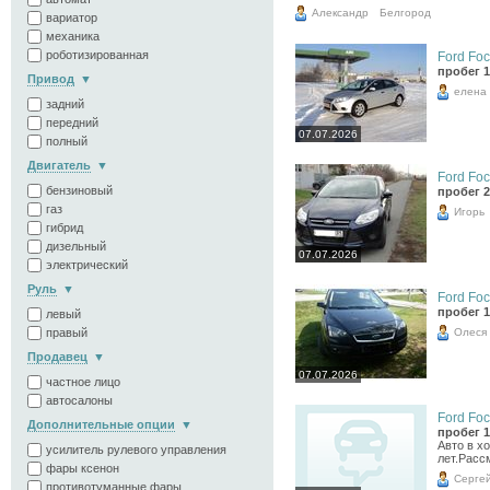
Александр
Белгород
вариатор
механика
роботизированная
Ford Foc
пробег 1
Привод
елена
задний
передний
07.07.2026
полный
Двигатель
Ford Foc
бензиновый
пробег 2
газ
Игорь
гибрид
дизельный
07.07.2026
электрический
Руль
Ford Foc
пробег 1
левый
Олеся
правый
Продавец
07.07.2026
частное лицо
автосалоны
Ford Foc
Дополнительные опции
пробег 1
Авто в х
усилитель рулевого управления
лет.Расс
фары ксенон
Серге
противотуманные фары