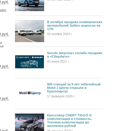
0
руб.
80 $
 ABS
2 €
В октябре продажи коммерческих
автомобилей Sollers выросли на
17%
0
руб.
03 ноября 2023 г.
02 $
ая
3 €
шки
Suzuki запускает онлайн-продажи
в «СберАвто»
03 июня 2021 г.
0
руб.
24 $
8 €
600 станций за 9 лет: юбилейный
Mobil 1 Центр открыли в
Красноярске
17 февраля 2020 г.
0
руб.
92 $
95 €
!
Кроссовер CHERY TIGGO 4:
комплектации и стоимость.
Топовая комплектация до
миллиона рублей
0
руб.
06 августа 2019 г.