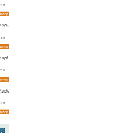
 €
а и
дилер
0
руб.
31 $
92 €
а и
дилер
0
руб.
46 $
70 €
а и
дилер
0
руб.
24 $
32 €
а и
дилер
›