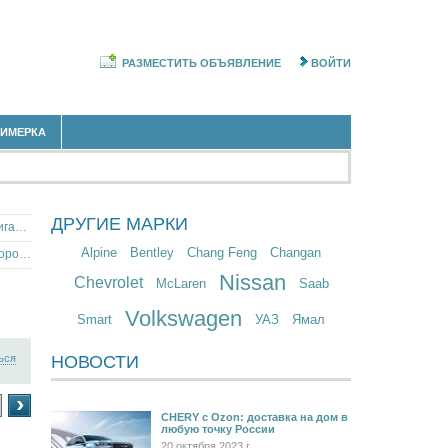
РАЗМЕСТИТЬ ОБЪЯВЛЕНИЕ
ВОЙТИ
РИМЕРКА
ДРУГИЕ МАРКИ
Европейские автомобили с бензиновым двигателем в Белгородской области
Alpine
Bentley
Chang Feng
Changan
Европейские автомобили с механической коробкой передач в Белгородской области
Nissan
Chevrolet
McLaren
Saab
Volkswagen
Smart
УАЗ
Ямал
ься
НОВОСТИ
›
CHERY c Ozon: доставка на дом в
любую точку России
20 октября 2023 г.