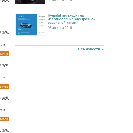
1 $
5 €
Hyundai переходит на
использование электронной
сервисной книжки
06 августа 2019 г.
0
руб.
90 $
35 €
а и
Все новости
дилер
0
руб.
57 $
55 €
а и
дилер
1
руб.
82 $
33 €
а и
дилер
1
руб.