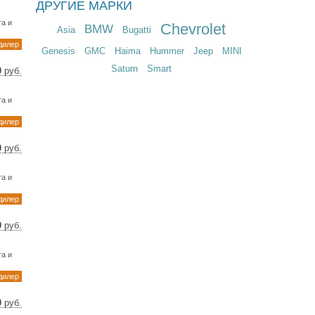
ДРУГИЕ МАРКИ
49 $
94 €
а и
Chevrolet
BMW
Asia
Bugatti
дилер
Genesis
GMC
Haima
Hummer
Jeep
MINI
Saturn
Smart
0
руб.
 $
 €
а и
дилер
0
руб.
 $
 €
а и
дилер
0
руб.
 $
 €
а и
дилер
0
руб.