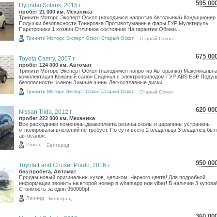
595 00
Hyundai Solaris, 2015 г.
10 5
пробег 21 000 км, Механика
Тринити Моторс Эксперт Оскол (находимся напротив Авторынка) Кондиционер
8 70
Подушки безопасности Тонировка Противотуманные фары ГУР Мультируль
Парктроники 1 хозяин Отличное состояние На гарантии Обмен...
Тринити Моторс Эксперт Оскол Старый Оскол
Старый Оскол
675 00
Toyota Camry, 2007 г.
12 0
пробег 124 000 км, Автомат
Тринити Моторс Эксперт Оскол (находимся напротив Авторынка) Максимальн
9 87
комплектация Кожаный салон Сиденья с электроприводом ГУР ABS ESP Поду
безопасности Ксенон Зимние шины Легкосплавные диски...
Тринити Моторс Эксперт Оскол Старый Оскол
Старый Оскол
620 00
Nissan Tiida, 2012 г.
11 0
пробег 222 000 км, Механика
Все расходники поменяны.двакоплекта резины.сколы и царапины устранены
9 06
отполированы вложений не требует. По сути всего 2 владельца 3 владелец был
автосалон.
Роман
Белгород
950 00
Toyota Land Cruiser Prado, 2016 г.
16 8
без пробега, Автомат
Продам новый оригинальны кузов, целиком. Черного цвета! Для подробной
13 8
информации звонить на второй номер в whatsapp или viber! В наличии 3 кузова
Стоимость за один 950000р!
Леонид
Белгород
360 00