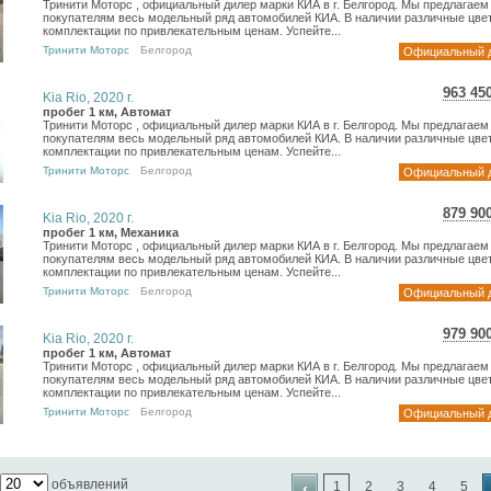
Тринити Моторс , официальный дилер марки КИА в г. Белгород. Мы предлагаем
15 040
покупателям весь модельный ряд автомобилей КИА. В наличии различные цвет
комплектации по привлекательным ценам. Успейте...
Тринити Моторс
Белгород
Официальный 
963 45
Kia Rio, 2020 г.
17 1
пробег 1 км, Автомат
Тринити Моторс , официальный дилер марки КИА в г. Белгород. Мы предлагаем
14 0
покупателям весь модельный ряд автомобилей КИА. В наличии различные цвет
комплектации по привлекательным ценам. Успейте...
Тринити Моторс
Белгород
Официальный 
879 90
Kia Rio, 2020 г.
15 6
пробег 1 км, Механика
Тринити Моторс , официальный дилер марки КИА в г. Белгород. Мы предлагаем
12 8
покупателям весь модельный ряд автомобилей КИА. В наличии различные цвет
комплектации по привлекательным ценам. Успейте...
Тринити Моторс
Белгород
Официальный 
979 90
Kia Rio, 2020 г.
17 4
пробег 1 км, Автомат
Тринити Моторс , официальный дилер марки КИА в г. Белгород. Мы предлагаем
14 3
покупателям весь модельный ряд автомобилей КИА. В наличии различные цвет
комплектации по привлекательным ценам. Успейте...
Тринити Моторс
Белгород
Официальный 
объявлений
‹
1
2
3
4
5